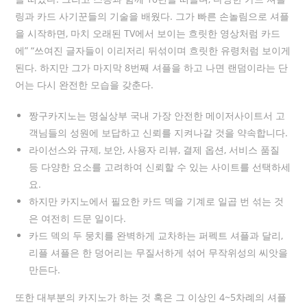
링과 카드 사기꾼들의 기술을 배웠다. 그가 빠른 손놀림으로 셔플
을 시작하면, 마치 오래된 TV에서 보이는 흐릿한 영상처럼 카드
에” “쓰여진 글자들이 이리저리 뒤섞이며 흐릿한 유령처럼 보이게
된다. 하지만 그가 마지막 8번째 셔플을 하고 나면 랜덤이라는 단
어는 다시 완전한 모습을 갖춘다.
짱구카지노는 명실상부 국내 가장 안전한 메이저사이트서 고
객님들의 성원에 보답하고 신뢰를 지켜나갈 것을 약속합니다.
라이선스와 규제, 보안, 사용자 리뷰, 결제 옵션, 서비스 품질
등 다양한 요소를 고려하여 신뢰할 수 있는 사이트를 선택하세
요.
하지만 카지노에서 필요한 카드 덱을 기계로 일곱 번 섞는 것
은 여전히 드문 일이다.
카드 덱의 두 뭉치를 완벽하게 교차하는 퍼펙트 셔플과 달리,
리플 셔플은 한 덩어리는 무질서하게 섞어 무작위성의 씨앗을
만든다.
또한 대부분의 카지노가 하는 것 혹은 그 이상인 4~5차례의 셔플