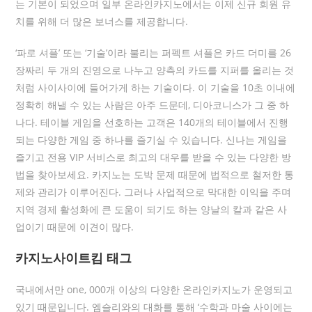
는 기본이 되었으며 일부 온라인카지노에서는 이제 신규 회원 유
치를 위해 더 많은 보너스를 제공합니다.
‘파로 셔플’ 또는 ‘기술’이라 불리는 퍼펙트 셔플은 카드 더미를 26
장짜리 두 개의 진영으로 나누고 양측의 카드를 지퍼를 올리는 것
처럼 사이사이에 들어가게 하는 기술이다. 이 기술을 10초 이내에
정확히 해낼 수 있는 사람은 아주 드문데, 디아코니스가 그 중 하
나다. 테이블 게임을 선호하는 고객은 140개의 테이블에서 진행
되는 다양한 게임 중 하나를 즐기실 수 있습니다. 신나는 게임을
즐기고 전용 VIP 서비스로 최고의 대우를 받을 수 있는 다양한 방
법을 찾아보세요. 카지노는 도박 문제 때문에 법적으로 철저한 통
제와 관리가 이루어진다. 그러나 사업적으로 막대한 이익을 주며
지역 경제 활성화에 큰 도움이 되기도 하는 양날의 칼과 같은 사
업이기 때문에 이견이 많다.
카지노사이트킴 태그
국내에서만 one, 000개 이상의 다양한 온라인카지노가 운영되고
있기 때문입니다. 엠슬리와의 대화를 통해 ‘수학과 마술 사이에는