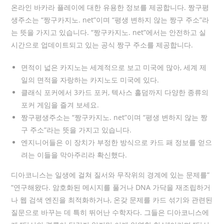
온라인 바카라 플레이에 대한 유용한 정보를 제공합니다. 짱구평
생주소는 “짱구카지노. net”이며 “평생 변하지 않는 짱구 주소”라
는 뜻을 가지고 있습니다. “짱구카지노. net”에서는 안전하고 실
시간으로 업데이트되고 있는 공식 짱구 주소를 제공합니다.
면적이 넓은 카지노는 세계적으로 보고 미국에 많아, 세계 제
일의 면적을 자랑하는 카지노도 미국에 있다.
클래식 포커에서 3카드 포커, 텍사스 홀덤까지 다양한 종류의
포커 게임을 즐겨 보세요.
짱구평생주소는 “짱구카지노. net”이며 “평생 변하지 않는 짱
구 주소”라는 뜻을 가지고 있습니다.
엔지니어들은 이 장치가 부정한 방식으로 카드 패 정보를 얻으
려는 이들을 막아주리라 확신했다.
디아코니스는 일생에 걸쳐 질서와 무작위의 경계에 있는 문제를”
“연구해왔다. 암호화된 메시지를 풀거나 DNA 가닥을 재조립하거
나 웹 검색 엔진을 최적화하거나, 온갖 문제를 카드 섞기와 관련된
질문으로 바꾸는 데 특히 뛰어난 수학자다. 그들은 디아코니스에