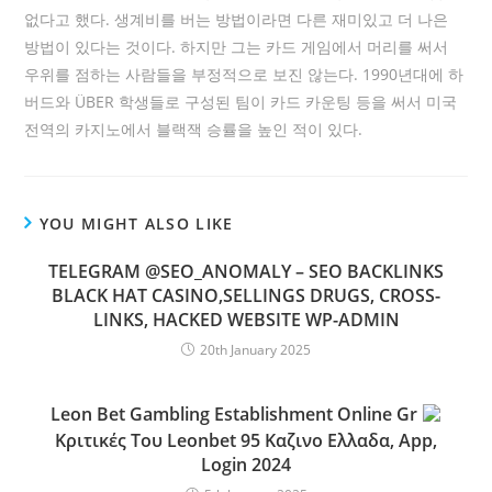
없다고 했다. 생계비를 버는 방법이라면 다른 재미있고 더 나은
방법이 있다는 것이다. 하지만 그는 카드 게임에서 머리를 써서
우위를 점하는 사람들을 부정적으로 보진 않는다. 1990년대에 하
버드와 ÜBER 학생들로 구성된 팀이 카드 카운팅 등을 써서 미국
전역의 카지노에서 블랙잭 승률을 높인 적이 있다.
YOU MIGHT ALSO LIKE
TELEGRAM @SEO_ANOMALY – SEO BACKLINKS
BLACK HAT CASINO,SELLINGS DRUGS, CROSS-
LINKS, HACKED WEBSITE WP-ADMIN
20th January 2025
Leon Bet Gambling Establishment Online Gr
Κριτικές Του Leonbet 95 Καζινο Ελλαδα, App,
Login 2024