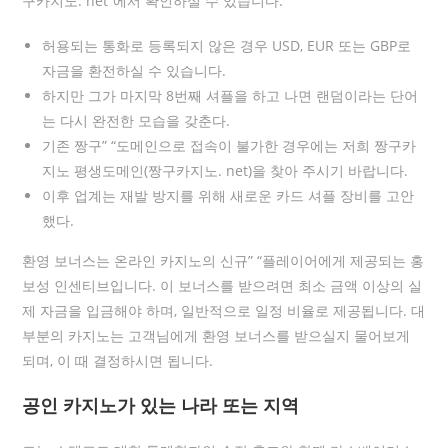
구카지노. net”에서 확인하실 수 있습니다.
허용되는 통화로 등록되지 않은 경우 USD, EUR 또는 GBP로
자금을 환전하실 수 있습니다.
하지만 그가 마지막 8번째 셔플을 하고 나면 랜덤이라는 단어
는 다시 완전한 모습을 갖춘다.
기존 짱구” “도메인으로 접속이 불가한 경우에는 저희 짱구카
지노 평생도메인(짱구카지노. net)을 찾아 주시기 바랍니다.
이후 업계는 재발 방지를 위해 새로운 카드 셔플 장비를 고안
했다.
환영 보너스는 온라인 카지노의 신규” “플레이어에게 제공되는 홍
보성 인센티브입니다. 이 보너스를 받으려면 최소 금액 이상의 실
제 자금을 입금해야 하며, 일반적으로 일정 비율로 제공됩니다. 대
부분의 카지노는 고객님에게 환영 보너스를 받으실지 물어보게
되며, 이 때 결정하시면 됩니다.
공인 카지노가 있는 나라 또는 지역