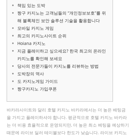
책임 있는 도박
짱구 카지노는 고객님들의 “개인정보보호”를 위
해 블록체인 보안 솔루션 기술을 활용합니다
모바일 카지노 게임
최고의 카지노사이트 순위
Hoiana 카지노
지금 플레이하고 싶으세요? 한국 최고의 온라인
카지노를 확인해 보세요
당사의 전문가들이 카지노를 리뷰하는 방법
도박장의 역사
도 카지노게임 가이드
짱구카지노 가입쿠폰
바카라사이트와 달리 호텔 카지노 바카라에서는 더 높은 배팅금
을 가지고 플레이하셔야 합니다. 평균적으로 호텔 카지노 바카라
는 더 비용 효율적으로 운영되지만, 더 높은 최소 베팅을 예상하기
때문에 라이브 딜러 테이블보다 한도가 낮습니다. 라이브 카지노