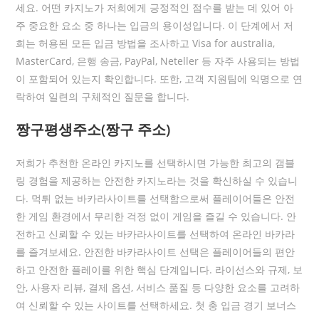
세요. 어떤 카지노가 저희에게 긍정적인 점수를 받는 데 있어 아
주 중요한 요소 중 하나는 입금의 용이성입니다. 이 단계에서 저
희는 허용된 모든 입금 방법을 조사하고 Visa for australia,
MasterCard, 은행 송금, PayPal, Neteller 등 자주 사용되는 방법
이 포함되어 있는지 확인합니다. 또한, 고객 지원팀에 익명으로 연
락하여 일련의 구체적인 질문을 합니다.
짱구평생주소(짱구 주소)
저희가 추천한 온라인 카지노를 선택하시면 가능한 최고의 갬블
링 경험을 제공하는 안전한 카지노라는 것을 확신하실 수 있습니
다. 먹튀 없는 바카라사이트를 선택함으로써 플레이어들은 안전
한 게임 환경에서 무리한 걱정 없이 게임을 즐길 수 있습니다. 안
전하고 신뢰할 수 있는 바카라사이트를 선택하여 온라인 바카라
를 즐겨보세요. 안전한 바카라사이트 선택은 플레이어들의 편안
하고 안전한 플레이를 위한 핵심 단계입니다. 라이선스와 규제, 보
안, 사용자 리뷰, 결제 옵션, 서비스 품질 등 다양한 요소를 고려하
여 신뢰할 수 있는 사이트를 선택하세요. 첫 충 입금 경기 보너스