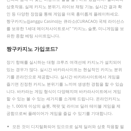
상호작용, 실제 카지노 분위기, 라이브 채팅 기능, 실시간 결과 확
인 등 다양한 장점을 통해 게임을 더욱 흥미롭게 플레이하세요.
짱구카지노(Jjanggu Casino)는 큐라소(CURACAO) 국제 라이선스
를 보유한 1세대 메이저사이트로서” “카지노, 슬롯, 미니게임을 보
유한 종합 베팅 사이트입니다.
짱구카지노 가입코드?
장기 항해를 실시하는 대형 크루즈 여객선에 카지노가 설치되어
있는 경우가 많다. 실시간 바카라사이트는 현실적인 카지노 분위
기를 온라인으로 제공합니다. 실시간 바카라사이트에서 게임을
즐기면 진정한 카지노 분위기를 느끼며 생생한 경험을 할 수 있습
니다. 바카라는 게임 형식이 다양해지며 바카라사이트에서 게임
할 수 있는 볼 수 있는 세가지를 소개해 드립니다. 온라인카지노
는 1, 000개 이상의 슬롯, 잭팟 및 라이브 딜러 테이블 게임을 제
공함으로써 플레이어가 게임을 즐길 수 있기를 기대합니다.
모든 것이 디지털화되어 있으므로 실제 딜러와 상호 작용할 필