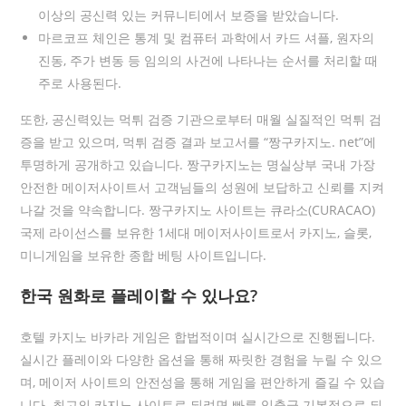
이상의 공신력 있는 커뮤니티에서 보증을 받았습니다.
마르코프 체인은 통계 및 컴퓨터 과학에서 카드 셔플, 원자의
진동, 주가 변동 등 임의의 사건에 나타나는 순서를 처리할 때
주로 사용된다.
또한, 공신력있는 먹튀 검증 기관으로부터 매월 실질적인 먹튀 검
증을 받고 있으며, 먹튀 검증 결과 보고서를 “짱구카지노. net”에
투명하게 공개하고 있습니다. 짱구카지노는 명실상부 국내 가장
안전한 메이저사이트서 고객님들의 성원에 보답하고 신뢰를 지켜
나갈 것을 약속합니다. 짱구카지노 사이트는 큐라소(CURACAO)
국제 라이선스를 보유한 1세대 메이저사이트로서 카지노, 슬롯,
미니게임을 보유한 종합 베팅 사이트입니다.
한국 원화로 플레이할 수 있나요?
호텔 카지노 바카라 게임은 합법적이며 실시간으로 진행됩니다.
실시간 플레이와 다양한 옵션을 통해 짜릿한 경험을 누릴 수 있으
며, 메이저 사이트의 안전성을 통해 게임을 편안하게 즐길 수 있습
니다. 최고의 카지노 사이트로 되려면 빠른 입출금 기본적으로 되