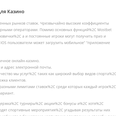
Для Казино
ленных рынков ставок. Чрезвычайно высокие коэффициенты
ярными операторами. Помимо основных функций%2C Mostbet
новички%2C а и постоянные игроки могут получить приз и
. IOS пользователи может загрузить мобильное” “приложение
ичное онлайн-казино.
о и адрес электронной почты.
ество мы услуг%2C таких как широкий выбор видов спорта%2
ржка клиентов.
 разными лимитами ставок%2C среди которых каждый игрок%2C
вариант.
ддержка%2C турниры%2C акции%2C бонусы и%2C хотя%2C
ходят спортивные мероприятия%2C угадывая результаты них