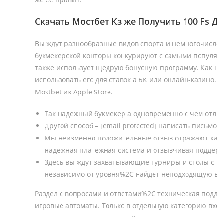
Скачать Мостбет Кз же Получить 100 Fs 
Вы ждут разнообразные видов спорта и немногочис
букмекерской конторы конкурируют с самыми попул
также использует щедрую бонусную программу. Как 
использовать его для ставок а БК или онлайн-казино
Mostbet из Apple Store.
Так надежный букмекер а одновременно с чем отл
Другой способ – [email protected] написать письм
Мы неизменно положительные отзыв отражают кач
надежная платежная система и отзывчивая подде
Здесь вы ждут захватывающие турниры и столы с
независимо от уровня%2C найдет неподходящую 
Раздел с вопросами и ответами%2C техническая по
игровые автоматы. Только в отдельную категорию в