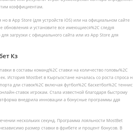
этим коэффициентам.
о в App Store (для устройств iOS) или на официальном сайте
ите обновления и установите все имеющиеся%2C следуя
для загрузки с официального сайта или из App Store для
бет Кз
ставки в составы команд%2C ставки на количество головы%2C
ек. История Mostbet в Кыргызстане началась со роста спроса н
спорта дли ставок%2C включая футбол%2C баскетбол%2C теннис
онлайн-ставок игрокам. Стала известной благодаря быстрому
латформа внедрила инновации а бонусные программы ддя
ечении нескольких секунд. Программа лояльности MostBet
независимо размер ставки в фрибете и процент бонусов. В