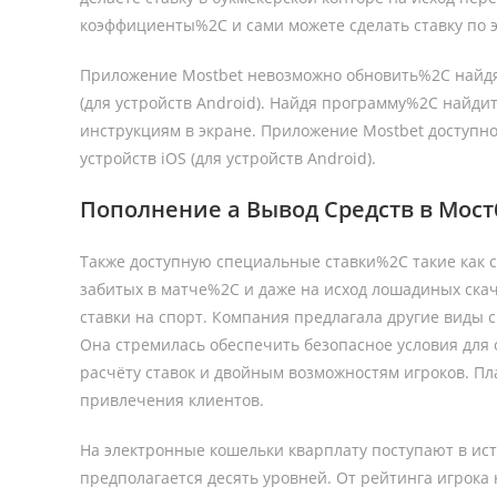
коэффициенты%2C и сами можете сделать ставку по 
Приложение Mostbet невозможно обновить%2C найдя н
(для устройств Android). Найдя программу%2C найд
инструкциям в экране. Приложение Mostbet доступно 
устройств iOS (для устройств Android).
Пополнение а Вывод Средств в Мост
Также доступную специальные ставки%2C такие как 
забитых в матче%2C и даже на исход лошадиных скач
ставки на спорт. Компания предлагала другие виды 
Она стремилась обеспечить безопасное условия для 
расчёту ставок и двойным возможностям игроков. П
привлечения клиентов.
На электронные кошельки кварплату поступают в ист
предполагается десять уровней. От рейтинга игрока 