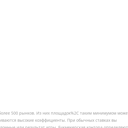
более 500 рынков. Из них площадок%2C таким минимумом може
авливаются высокие коэффициенты. При обычных ставках вы
реломные или результат игры. Букмекерская контора определяют