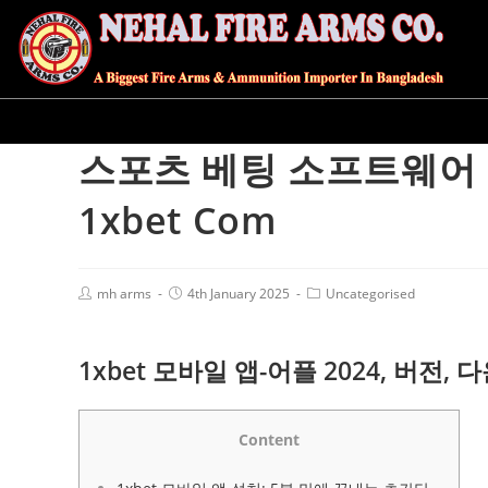
스포츠 베팅 소프트웨어
1xbet Com
mh arms
4th January 2025
Uncategorised
1xbet 모바일 앱-어플 2024, 버전, 다운
Content