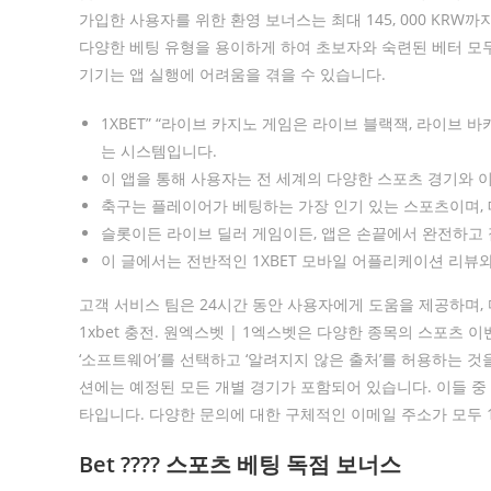
가입한 사용자를 위한 환영 보너스는 최대 145, 000 KRW까
다양한 베팅 유형을 용이하게 하여 초보자와 숙련된 베터 모
기기는 앱 실행에 어려움을 겪을 수 있습니다.
1XBET” “라이브 카지노 게임은 라이브 블랙잭, 라이브 바
는 시스템입니다.
이 앱을 통해 사용자는 전 세계의 다양한 스포츠 경기와 
축구는 플레이어가 베팅하는 가장 인기 있는 스포츠이며, 매일 a
슬롯이든 라이브 딜러 게임이든, 앱은 손끝에서 완전하고
이 글에서는 전반적인 1XBET 모바일 어플리케이션 리뷰와
고객 서비스 팀은 24시간 동안 사용자에게 도움을 제공하며
1xbet 충전. 원엑스벳 | 1엑스벳은 다양한 종목의 스포츠
‘소프트웨어’를 선택하고 ‘알려지지 않은 출처’를 허용하는 것을 
션에는 예정된 모든 개별 경기가 포함되어 있습니다. 이들 중 일부는 Micr
타입니다. 다양한 문의에 대한 구체적인 이메일 주소가 모두 1
Bet ???? 스포츠 베팅 독점 보너스