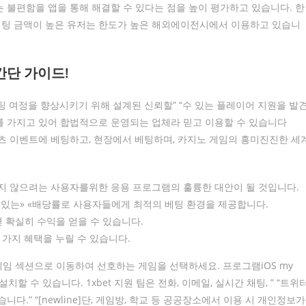
 불편함을 앱을 통해 해결할 수 있다는 점을 높이 평가하고 있습니다. 한
배팅 금액이 높은 유저는 한도가 높은 해외에이전시에서 이용하고 있습니
초간단 가이드!
팅 여정을 향상시키기 위해 설계된 신뢰할” “수 있는 플레이어 지원을 발
를 가지고 있어 합법적으로 운영되는 업체라 믿고 이용할 수 있습니다
한 스포츠 이벤트에 베팅하고, 현장에서 베팅하며, 카지노 게임의 흥미진진한 세
지 않으려는 사용자를위한 응용 프로그램의 훌륭한 대안이 될 것입니다.
 있는» «배당률로 사용자들에게 최적의 베팅 환경을 제공합니다.
 확실히 수익을 얻을 수 있습니다.
 가지 혜택을 누릴 수 있습니다.
 게임 섹션으로 이동하여 선호하는 게임을 선택하세요. 프로그램iOS my
상에 쉽게 설치할 수 있습니다. 1xbet 지원 팀은 전화, 이메일, 실시간 채팅, ” “트위
.” “[newline]단, 게임방, 학교 등 공공장소에서 이용 시 개인정보가