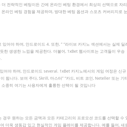
든 더 전략적인 베팅이든 간에 온라인 베팅 환경에서 최상의 선택으로 자리
인 온라인 베팅 경험을 제공하며, 방대한 베팅 옵션과 스포츠 커버리지로 
 있어야 하며, 안드로이드 4. 또한, ” “라이브 카지노 섹션에서는 실제 딜
듯한 생생한 느낌을 제공한다. 더불어, 1xBet 웹사이트는 고객들이 우승
.
어야 하며, 안드로이드 several. 1xBet 카지노에서의 게임 여정은 신규
 보여 주다, Skrill, 마스터” “카드, 비트 코인, Neteller 또는 기
을 소중히 여기는 사용자에게 훌륭한 선택이 될 것입니다
는 경우 원하는 모든 금액과 모든 카테고리의 프로모션 코드를 선택할 수 
적용하여 더욱 생동감 있고 현실적인 게임 플레이를 제공합니다. 예를 들어, 새