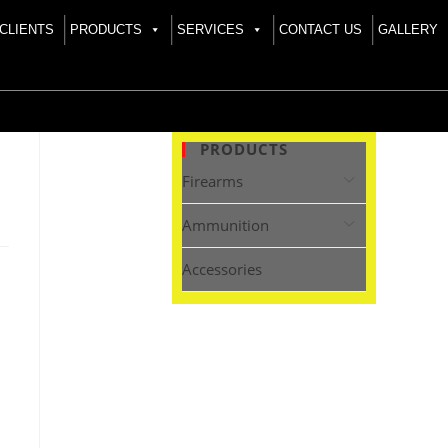
CLIENTS
PRODUCTS
SERVICES
CONTACT US
GALLERY
PRODUCTS
Firearms
Ammunition
Accessories