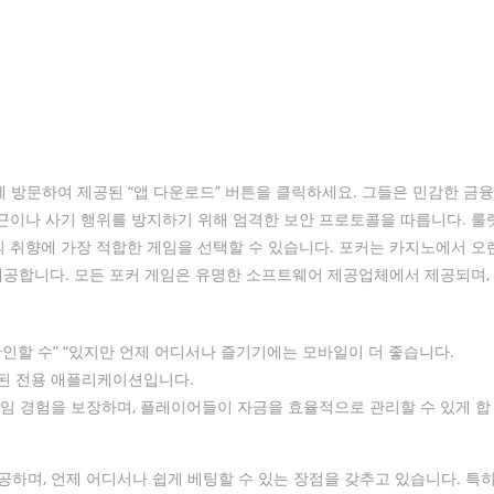
트에 방문하여 제공된 “앱 다운로드” 버튼을 클릭하세요. 그들은 민감한 금융
근이나 사기 행위를 방지하기 위해 엄격한 보안 프로토콜을 따릅니다. 룰
 취향에 가장 적합한 게임을 선택할 수 있습니다. 포커는 카지노에서 오
 제공합니다. 모든 포커 게임은 유명한 소프트웨어 제공업체에서 제공되며,
 확인할 수” “있지만 언제 어디서나 즐기기에는 모바일이 더 좋습니다.
설계된 전용 애플리케이션입니다.
한 게임 경험을 보장하며, 플레이어들이 자금을 효율적으로 관리할 수 있게 합
제공하며, 언제 어디서나 쉽게 베팅할 수 있는 장점을 갖추고 있습니다. 특