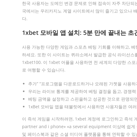
한국 사용자는 도메인 변경 문제로 인해 접속이 자주 차단되는
국에서는 우리카지노 계열 사이트에서 많이 즐기고 있으나 
다.
1xbet 모바일 앱 설치: 5분 만에 끝내는 
사용 가능한 다양한 게임과 스포츠 베팅 기회를 이해하고, 베
하세요. 또한 이 사이트는 퀴라소에서 발급한 공식 라이선스
1xbet100. 이 1xbet 어플을 사용하면 전 세계의 다양
로 여행할 수 있습니다.
추가” “프로그램을 다운로드하거나 오래된 가젯을 사용하
우리는 라이브 통계를 제공하여 베팅 결정을 돕고, 경쟁력
베팅 금액을 설정하고 스핀을하고 성공한 것으로 판명되면
1xBet 모바일 앱을 태블릿에서 사용하면 사용자들은 여러
이 즉석 게임을 시작하려면, 1xbet 계정에 로그인하고 즉석
partner and i phone» «a several equipment 이
및 페이스북과 같은 소셜 미디어 플랫폼을 통해 연락할 수 있습니다