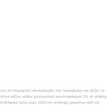
 τους πιο δημοφιλείς κουλοχέρηδες που προσφέρουν και αξίζει να
ς online καζίνο, καθώς χρησιμοποιεί κρυπτογράφηση SSL σε ολόκλη
 από διάφορα τρίτα μέρη. Κατά την ανάληψη χρημάτων από τον