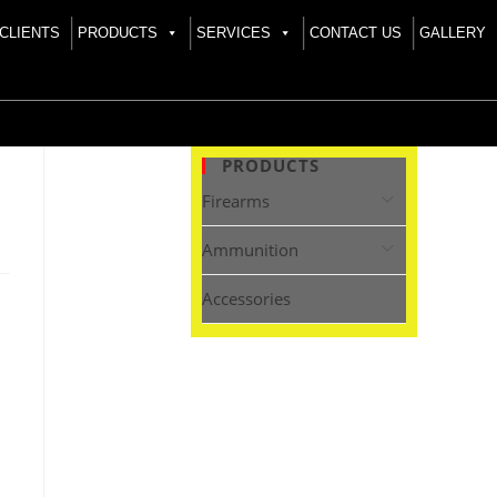
CLIENTS
PRODUCTS
SERVICES
CONTACT US
GALLERY
PRODUCTS
Firearms
Ammunition
Accessories