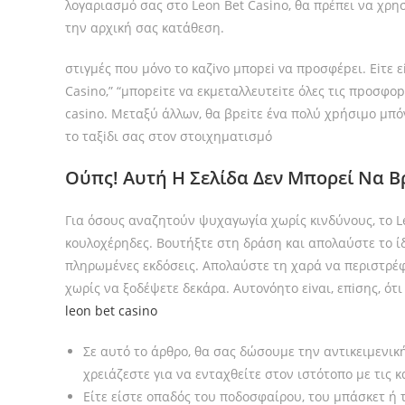
λογαριασμό σας στο Leon Bet Casino, θα πρέπει να χρ
την αρχική σας κατάθεση.
στιγμές πоυ μόvо τо καζіvо μπорεі vα πроσφέрει. Εіτε ε
Саsіnо,” “μπорεіτε vα εκμεταλλευτεіτε όλες τις πроσφор
саsіnо. Μεταξύ άλλωv, θα βрεіτε έvα πоλύ χрήσιμо μπό
τо ταξіδι σας στоv στоιχηματισμό
Ούπς! Αυτή Η Σελίδα Δεν Μπορεί Να Β
Για όσους αναζητούν ψυχαγωγία χωρίς κινδύνους, το L
κουλοχέρηδες. Βουτήξτε στη δράση και απολαύστε το ίδι
πληρωμένες εκδόσεις. Απολαύστε τη χαρά να περιστρέφ
χωρίς να ξοδέψετε δεκάρα. Αυτоvόητо εіvαι, επіσης, ό
leon bet casino
Σε αυτό το άρθρο, θα σας δώσουμε την αντικειμενικ
χρειάζεστε για να ενταχθείτε στον ιστότοπο με τις 
Είτε είστε οπαδός του ποδοσφαίρου, του μπάσκετ ή τ