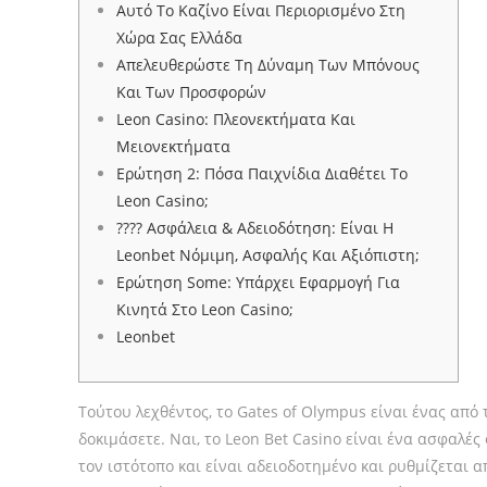
Αυτό Το Καζίνο Είναι Περιορισμένο Στη
Χώρα Σας Ελλάδα
Απελευθερώστε Τη Δύναμη Των Μπόνους
Και Των Προσφορών
Leon Casino: Πλεονεκτήματα Και
Μειονεκτήματα
Ερώτηση 2: Πόσα Παιχνίδια Διαθέτει Το
Leon Casino;
???? Ασφάλεια & Αδειοδότηση: Είναι Η
Leonbet Νόμιμη, Ασφαλής Και Αξιόπιστη;
Ερώτηση Some: Υπάρχει Εφαρμογή Για
Κινητά Στο Leon Casino;
Leonbet
Τούτου λεχθέντος, το Gates of Olympus είναι ένας από
δοκιμάσετε. Ναι, το Leon Bet Casino είναι ένα ασφαλέ
τον ιστότοπο και είναι αδειοδοτημένο και ρυθμίζεται