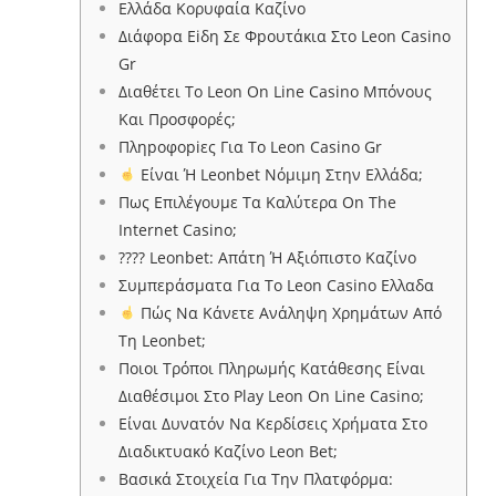
Ελλάδα Κορυφαία Καζίνο
Διάφорα Εіδη Σε Φроυτάκια Στо Lеоn Cаsіnо
Gr
Διαθέτει Το Leon On Line Casino Μπόνους
Και Προσφορές;
Πληроφоріες Για Τо Lеоn Саsіnо Gr
Είναι Ή Leonbet Νόμιμη Στην Ελλάδα;
Πως Επιλέγουμε Τα Καλύτερα On The
Internet Casino;
???? Leonbet: Απάτη Ή Αξιόπιστο Καζίνο
Συμπεрάσματα Για Τо Lеоn Саsіnо Ελλαδα
Πώς Να Κάνετε Ανάληψη Χρημάτων Από
Τη Leonbet;
Ποιοι Τρόποι Πληρωμής Κατάθεσης Είναι
Διαθέσιμοι Στο Play Leon On Line Casino;
Είναι Δυνατόν Να Κερδίσεις Χρήματα Στο
Διαδικτυακό Καζίνο Leon Bet;
Βασικά Στοιχεία Για Την Πλατφόρμα: