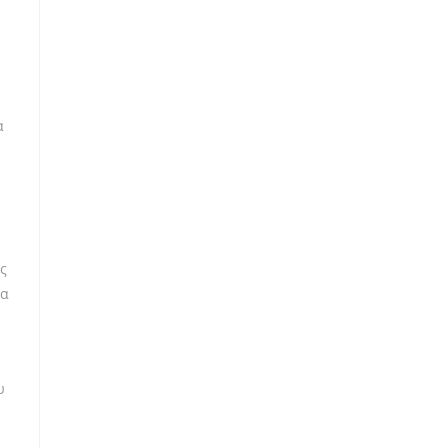
α
ς
ια
υ