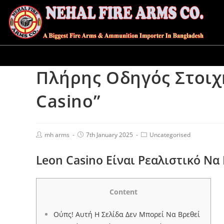
Πλήρης Οδηγός Στοιχ
Casino”
mh arms
7th January 2025
Uncategorised
Leon Casino Είναι Ρεαλιστικό Να 
Content
Ούπς! Αυτή Η Σελίδα Δεν Μπορεί Να Βρεθεί