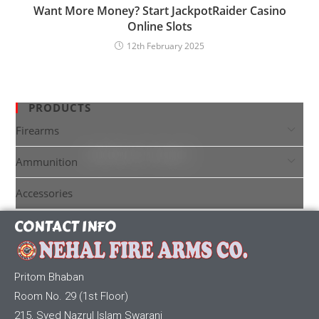
Want More Money? Start JackpotRaider Casino
Online Slots
12th February 2025
PRODUCTS
Firearms
Ammunition
Accessories
CONTACT INFO
Pritom Bhaban
Room No. 29 (1st Floor)
215, Syed Nazrul Islam Swarani