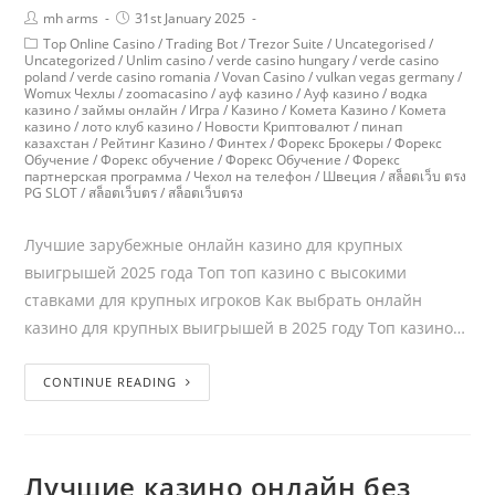
mh arms
31st January 2025
Top Online Casino
/
Trading Bot
/
Trezor Suite
/
Uncategorised
/
Uncategorized
/
Unlim casino
/
verde casino hungary
/
verde casino
poland
/
verde casino romania
/
Vovan Casino
/
vulkan vegas germany
/
Womux Чехлы
/
zoomacasino
/
ауф казино
/
Ауф казино
/
водка
казино
/
займы онлайн
/
Игра
/
Казино
/
Комета Казино
/
Комета
казино
/
лото клуб казино
/
Новости Криптовалют
/
пинап
казахстан
/
Рейтинг Казино
/
Финтех
/
Форекс Брокеры
/
Форекс
Обучение
/
Форекс обучение
/
Форекс Обучение
/
Форекс
партнерская программа
/
Чехол на телефон
/
Швеция
/
สล็อตเว็บ ตรง
PG SLOT
/
สล็อตเว็บตร
/
สล็อตเว็บตรง
Лучшие зарубежные онлайн казино для крупных
выигрышей 2025 года Топ топ казино с высокими
ставками для крупных игроков Как выбрать онлайн
казино для крупных выигрышей в 2025 году Топ казино…
CONTINUE READING
Лучшие казино онлайн без