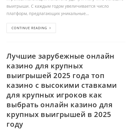
выигрыши. С каждым годом увеличивается число
платформ, предлагающих уникальные…
CONTINUE READING
Лучшие зарубежные онлайн
казино для крупных
выигрышей 2025 года топ
казино с высокими ставками
для крупных игроков как
выбрать онлайн казино для
крупных выигрышей в 2025
году