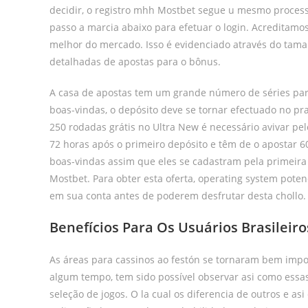
decidir, o registro mhh Mostbet segue u mesmo process
passo a marcia abaixo para efetuar o login. Acreditamo
melhor do mercado. Isso é evidenciado através do taman
detalhadas de apostas para o bônus.
A casa de apostas tem um grande número de séries par
boas-vindas, o depósito deve se tornar efectuado no pra
250 rodadas grátis no Ultra New é necessário avivar p
72 horas após o primeiro depósito e têm de o apostar 
boas-vindas assim que eles se cadastram pela primeira 
Mostbet. Para obter esta oferta, operating system pote
em sua conta antes de poderem desfrutar desta chollo.
Benefícios Para Os Usuários Brasileiro
As áreas para cassinos ao festón se tornaram bem impor
algum tempo, tem sido possível observar asi como ess
seleção de jogos. O la cual os diferencia de outros e a