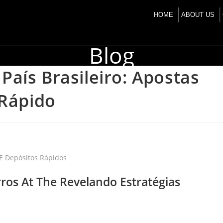
HOME
ABOUT US
Blog
aís Brasileiro: Apostas
 Rápido
s
 E Depósitos Rápidos
rros At The Revelando Estratégias