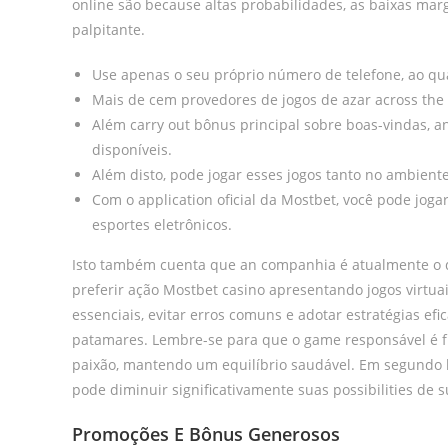
online são because altas probabilidades, as baixas ma
palpitante.
Use apenas o seu próprio número de telefone, ao qu
Mais de cem provedores de jogos de azar across the 
Além carry out bônus principal sobre boas-vindas, 
disponíveis.
Além disto, pode jogar esses jogos tanto no ambien
Com o application oficial da Mostbet, você pode jog
esportes eletrônicos.
Isto também cuenta que an companhia é atualmente o d
preferir ação Mostbet casino apresentando jogos virtuais
essenciais, evitar erros comuns e adotar estratégias efi
patamares. Lembre-se para que o game responsável é fu
paixão, mantendo um equilíbrio saudável. Em segundo lu
pode diminuir significativamente suas possibilities de s
Promoções E Bônus Generosos