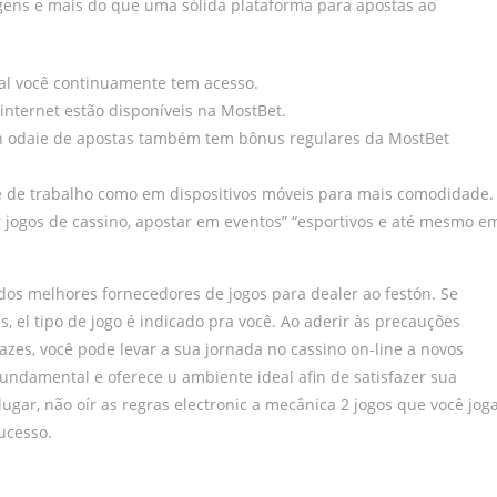
rgens e mais do que uma sólida plataforma para apostas ao
al você continuamente tem acesso.
internet estão disponíveis na MostBet.
an odaie de apostas também tem bônus regulares da MostBet
te de trabalho como em dispositivos móveis para mais comodidade.
ar jogos de cassino, apostar em eventos” “esportivos e até mesmo e
os melhores fornecedores de jogos para dealer ao festón. Se
, el tipo de jogo é indicado pra você. Ao aderir às precauções
cazes, você pode levar a sua jornada no cassino on-line a novos
ndamental e oferece u ambiente ideal afin de satisfazer sua
gar, não oír as regras electronic a mecânica 2 jogos que você jog
ucesso.