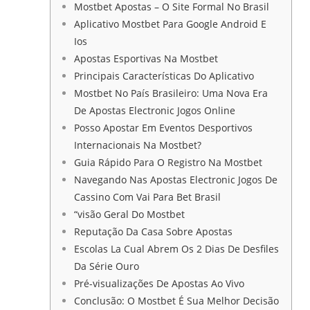
Mostbet Apostas – O Site Formal No Brasil
Aplicativo Mostbet Para Google Android E
Ios
Apostas Esportivas Na Mostbet
Principais Características Do Aplicativo
Mostbet No País Brasileiro: Uma Nova Era
De Apostas Electronic Jogos Online
Posso Apostar Em Eventos Desportivos
Internacionais Na Mostbet?
Guia Rápido Para O Registro Na Mostbet
Navegando Nas Apostas Electronic Jogos De
Cassino Com Vai Para Bet Brasil
“visão Geral Do Mostbet
Reputação Da Casa Sobre Apostas
Escolas La Cual Abrem Os 2 Dias De Desfiles
Da Série Ouro
Pré-visualizações De Apostas Ao Vivo
Conclusão: O Mostbet É Sua Melhor Decisão