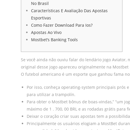
No Brasil
Características E Avaliação Das Apostas
Esportivas
Como Fazer Download Para Ios?
Apostas Ao Vivo
Mostbet’s Banking Tools
Se você ainda não ouviu falar do lendário jogo Aviator, n
original desse jogo apareceu originalmente na Mostbet 
O futebol americano é um esporte que ganhou fama nos
Por isso, conheça operating-system principais prós 
para utilizar a trampolín.
Para obter o Mostbet bônus de boas-vindas,” “um jog
máximo de 1 . 700, 00 BRL e as rodadas grátis para f
Deixar o coração criar suas apostas tem a possibilida
Principalmente os usuários elogiam a MostBet dura