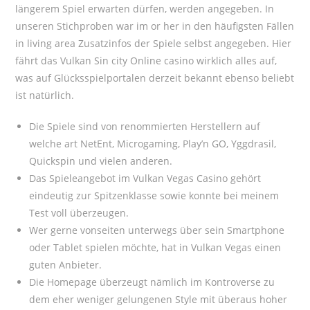
längerem Spiel erwarten dürfen, werden angegeben. In
unseren Stichproben war im or her in den häufigsten Fällen
in living area Zusatzinfos der Spiele selbst angegeben. Hier
fährt das Vulkan Sin city Online casino wirklich alles auf,
was auf Glücksspielportalen derzeit bekannt ebenso beliebt
ist natürlich.
Die Spiele sind von renommierten Herstellern auf
welche art NetEnt, Microgaming, Play’n GO, Yggdrasil,
Quickspin und vielen anderen.
Das Spieleangebot im Vulkan Vegas Casino gehört
eindeutig zur Spitzenklasse sowie konnte bei meinem
Test voll überzeugen.
Wer gerne vonseiten unterwegs über sein Smartphone
oder Tablet spielen möchte, hat in Vulkan Vegas einen
guten Anbieter.
Die Homepage überzeugt nämlich im Kontroverse zu
dem eher weniger gelungenen Style mit überaus hoher