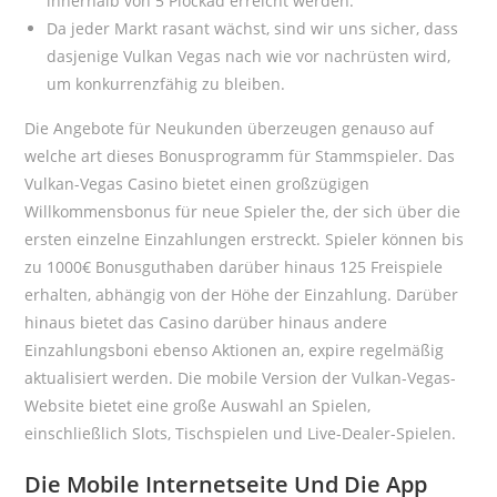
innerhalb von 5 Plockad erreicht werden.
Da jeder Markt rasant wächst, sind wir uns sicher, dass
dasjenige Vulkan Vegas nach wie vor nachrüsten wird,
um konkurrenzfähig zu bleiben.
Die Angebote für Neukunden überzeugen genauso auf
welche art dieses Bonusprogramm für Stammspieler. Das
Vulkan-Vegas Casino bietet einen großzügigen
Willkommensbonus für neue Spieler the, der sich über die
ersten einzelne Einzahlungen erstreckt. Spieler können bis
zu 1000€ Bonusguthaben darüber hinaus 125 Freispiele
erhalten, abhängig von der Höhe der Einzahlung. Darüber
hinaus bietet das Casino darüber hinaus andere
Einzahlungsboni ebenso Aktionen an, expire regelmäßig
aktualisiert werden. Die mobile Version der Vulkan-Vegas-
Website bietet eine große Auswahl an Spielen,
einschließlich Slots, Tischspielen und Live-Dealer-Spielen.
Die Mobile Internetseite Und Die App