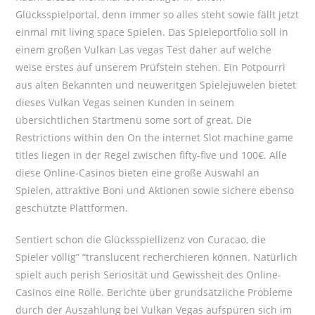
Glücksspielportal, denn immer so alles steht sowie fällt jetzt
einmal mit living space Spielen. Das Spieleportfolio soll in
einem großen Vulkan Las vegas Test daher auf welche
weise erstes auf unserem Prüfstein stehen. Ein Potpourri
aus alten Bekannten und neuweritgen Spielejuwelen bietet
dieses Vulkan Vegas seinen Kunden in seinem
übersichtlichen Startmenü some sort of great. Die
Restrictions within den On the internet Slot machine game
titles liegen in der Regel zwischen fifty-five und 100€. Alle
diese Online-Casinos bieten eine große Auswahl an
Spielen, attraktive Boni und Aktionen sowie sichere ebenso
geschützte Plattformen.
Sentiert schon die Glücksspiellizenz von Curacao, die
Spieler völlig” “translucent recherchieren können. Natürlich
spielt auch perish Seriosität und Gewissheit des Online-
Casinos eine Rolle. Berichte über grundsätzliche Probleme
durch der Auszahlung bei Vulkan Vegas aufspüren sich im