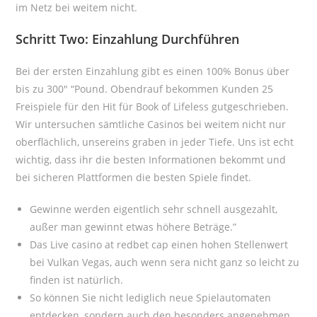
im Netz bei weitem nicht.
Schritt Two: Einzahlung Durchführen
Bei der ersten Einzahlung gibt es einen 100% Bonus über
bis zu 300″ “Pound. Obendrauf bekommen Kunden 25
Freispiele für den Hit für Book of Lifeless gutgeschrieben.
Wir untersuchen sämtliche Casinos bei weitem nicht nur
oberflächlich, unsereins graben in jeder Tiefe. Uns ist echt
wichtig, dass ihr die besten Informationen bekommt und
bei sicheren Plattformen die besten Spiele findet.
Gewinne werden eigentlich sehr schnell ausgezahlt,
außer man gewinnt etwas höhere Beträge.”
Das Live casino at redbet cap einen hohen Stellenwert
bei Vulkan Vegas, auch wenn sera nicht ganz so leicht zu
finden ist natürlich.
So können Sie nicht lediglich neue Spielautomaten
entdecken, sondern auch den besonders angenehmen