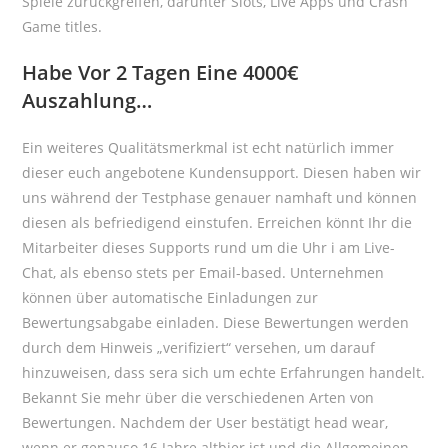
Spiele zurückgreifen, darunter Slots, Live Apps und Crash
Game titles.
Habe Vor 2 Tagen Eine 4000€
Auszahlung…
Ein weiteres Qualitätsmerkmal ist echt natürlich immer
dieser euch angebotene Kundensupport. Diesen haben wir
uns während der Testphase genauer namhaft und können
diesen als befriedigend einstufen. Erreichen könnt Ihr die
Mitarbeiter dieses Supports rund um die Uhr i am Live-
Chat, als ebenso stets per Email-based. Unternehmen
können über automatische Einladungen zur
Bewertungsabgabe einladen. Diese Bewertungen werden
durch dem Hinweis „verifiziert“ versehen, um darauf
hinzuweisen, dass sera sich um echte Erfahrungen handelt.
Bekannt Sie mehr über die verschiedenen Arten von
Bewertungen. Nachdem der User bestätigt head wear,
wenn er genauso 16 Jahre altbier ist und die Allgemeinen