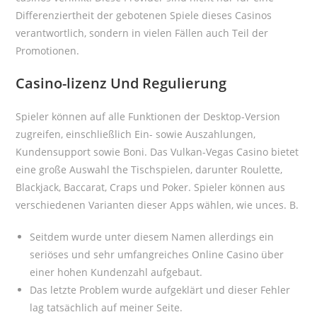
Differenziertheit der gebotenen Spiele dieses Casinos
verantwortlich, sondern in vielen Fällen auch Teil der
Promotionen.
Casino-lizenz Und Regulierung
Spieler können auf alle Funktionen der Desktop-Version
zugreifen, einschließlich Ein- sowie Auszahlungen,
Kundensupport sowie Boni. Das Vulkan-Vegas Casino bietet
eine große Auswahl the Tischspielen, darunter Roulette,
Blackjack, Baccarat, Craps und Poker. Spieler können aus
verschiedenen Varianten dieser Apps wählen, wie unces. B.
Seitdem wurde unter diesem Namen allerdings ein
seriöses und sehr umfangreiches Online Casino über
einer hohen Kundenzahl aufgebaut.
Das letzte Problem wurde aufgeklärt und dieser Fehler
lag tatsächlich auf meiner Seite.