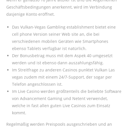
Geschäftsbedingungen anerkennt, wird im Verbindung
dasjenige Konto eröffnet.
Das Vulkan-Vegas Gambling establishment bietet eine
cell phone Version seiner Web site an, die bei
verschiedenen mobilen Geräten wie Smartphones
ebenso Tablets verfügbar ist natürlich.
Der Bonusbetrag muss mit dem Aspek 40 umgesetzt
werden und ist ebenso dann auszahlungsfähig.
Im Streitfrage zu anderen Casinos punktet Vulkan Las
vegas zudem mit einem 24/7-Support, der sogar per
Telefon angeschlossen ist.
Im Live Casino werden größtenteils die beliebte Software
von Advancement Gaming und Netent verwendet,
welche in fast allen guten Live Casinos zum Einsatz
kommt.
Regelmäßig werden Preispools ausgeschrieben und an