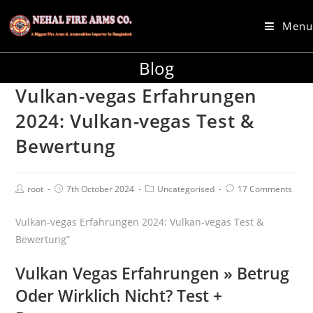
Menu
Blog
Vulkan-vegas Erfahrungen
2024: Vulkan-vegas Test &
Bewertung
root
7th October 2024
Uncategorised
17 Comments
Vulkan-vegas Erfahrungen 2024: Vulkan-vegas Test &
Bewertung”
Vulkan Vegas Erfahrungen » Betrug
Oder Wirklich Nicht? Test +