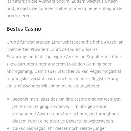
ist natürlich die Auswahl enorm. Zudem wächst sie nach
und je nach, weil die Hersteller immerzu neue Höhepunkte
produzieren.
Bestes Casino
Grund für den starken Eindruck ist echt die hohe Anzahl an
lizenzierten Providern. Zum Zeitpunkt unseres
Erfahrungsberichts lag expire Anzahl an Supplier bei über
sixty, darunter unter anderem Evolution Gaming oder
Microgaming. Damit euer Start bei Vulkan Vegas möglichst
reibungslos verläuft, wird euch nach eurer Registrierung
ein umfassendes Willkommenspaket angeboten.
Bedenkt man, dass das On line casino erst vor wenigen
Jahren online ging, können wir im übrigen ohne
vorhandene Awards und Auszeichnungen throughout
diesem Punkt eine positive Bewertung weitergeben.
Vulkan Las vegas ist” “dieses noch relativ junger