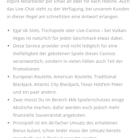
expire Mitarbeiter per Email an oder for each Hotline. Auch
das Live-Chat steht zu der Verfügung, bei unserem Kunden
in dieser Regel am schnellsten eine Antwort erlangen.
Egal ob Slots, Tischspiele oder Live-Casino – bei Vulkan-
Vegas ist natürlich für jeden Geschmack etwas dabei.
Diese Service provider sind nicht lediglich für eine
Vielfältigkeit der gebotenen Spiele dieses Casinos
verantwortlich, sondern in vielen Fällen auch Teil der
Promotionen.
European Roulette, American Roulette, Traditional
Blackjack, Atlantic City Blackjack, Texas Hold’em Poker
und ein paar andere.
Zwar müsst Du im Bereich kklk Spielerschutzes einige
Abstriche machen, dafür werden euch jedoch mehr
finanzielle Souveränität angeboten.
Prinzipiell ist ein 40-facher Umsatz des erhaltenen
Bonus kulant, schon leider muss der Umsatz bereits